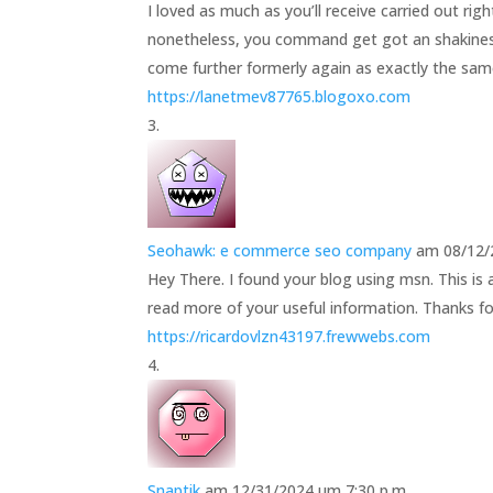
I loved as much as you’ll receive carried out rig
nonetheless, you command get got an shakiness 
come further formerly again as exactly the same 
https://lanetmev87765.blogoxo.com
Seohawk: e commerce seo company
am 08/12/
Hey There. I found your blog using msn. This is a
read more of your useful information. Thanks fo
https://ricardovlzn43197.frewwebs.com
Snaptik
am 12/31/2024 um 7:30 p.m.