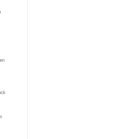
n
gen
uck
en