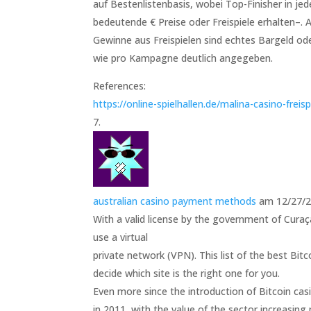
auf Bestenlistenbasis, wobei Top-Finisher in j
bedeutende € Preise oder Freispiele erhalten–. A
Gewinne aus Freispielen sind echtes Bargeld od
wie pro Kampagne deutlich angegeben.
References:
https://online-spielhallen.de/malina-casino-freis
australian casino payment methods
am 12/27/2
With a valid license by the government of Cura
use a virtual
private network (VPN). This list of the best Bitc
decide which site is the right one for you.
Even more since the introduction of Bitcoin cas
in 2011, with the value of the sector increasing