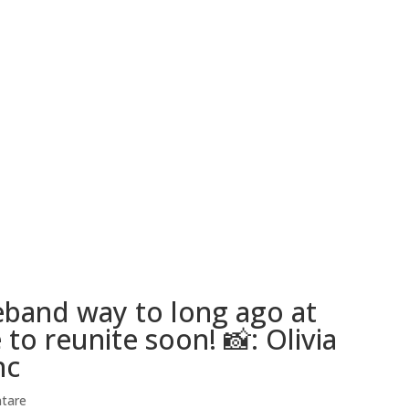
eband way to long ago at
o reunite soon! 📸: Olivia
nc
tare