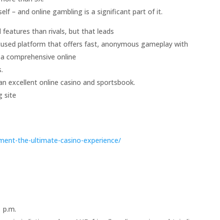
elf – and online gambling is a significant part of it.
features than rivals, but that leads
focused platform that offers fast, anonymous gameplay with
s a comprehensive online
.
s an excellent online casino and sportsbook.
g site
nment-the-ultimate-casino-experience/
 p.m.