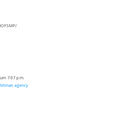
eIOFSMP/
um 7:07 p.m.
hitman agency