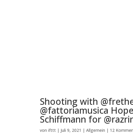
Shooting with @freth
@fattoriamusica Hope t
Schiffmann for @razri
von
ifttt
|
Juli 9, 2021
|
Allgemein
|
12 Kommen