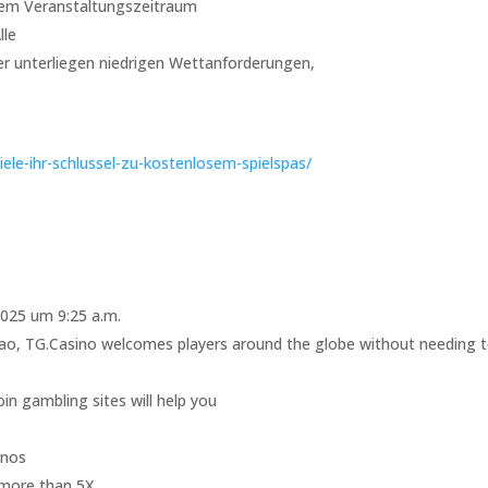
edem Veranstaltungszeitraum
lle
er unterliegen niedrigen Wettanforderungen,
piele-ihr-schlussel-zu-kostenlosem-spielspas/
025 um 9:25 a.m.
çao, TG.Casino welcomes players around the globe without needing 
oin gambling sites will help you
inos
 more than 5X.