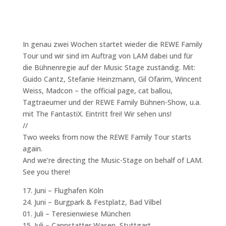
In genau zwei Wochen startet wieder die REWE Family
Tour und wir sind im Auftrag von LAM dabei und für
die Bühnenregie auf der Music Stage zuständig. Mit:
Guido Cantz, Stefanie Heinzmann, Gil Ofarim, Wincent
Weiss, Madcon – the official page, cat ballou,
Tagtraeumer und der REWE Family Bühnen-Show, u.a.
mit The FantastiX. Eintritt frei! Wir sehen uns!
//
Two weeks from now the REWE Family Tour starts
again.
And we’re directing the Music-Stage on behalf of LAM.
See you there!
17. Juni – Flughafen Köln
24. Juni – Burgpark & Festplatz, Bad Vilbel
01. Juli – Teresienwiese München
15. Juli – Cannstatter Wasen, Stuttgart