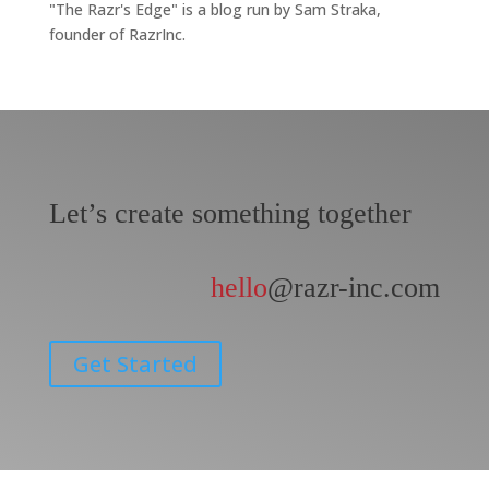
"The Razr's Edge" is a blog run by Sam Straka,
founder of RazrInc.
Let’s create something together
hello
@razr-inc.com
Get Started