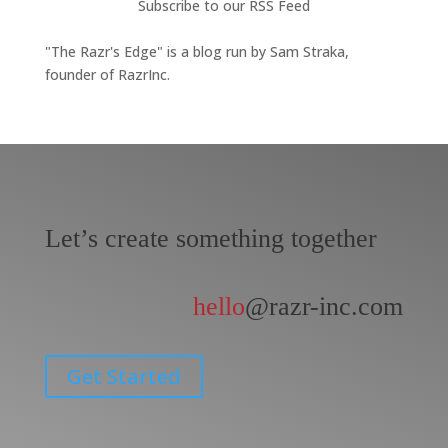
Subscribe to our RSS Feed
"The Razr's Edge" is a blog run by Sam Straka,
founder of RazrInc.
Let’s create something together
hello
@razr-inc.com
Get Started