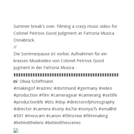
Summer break’s over. Filming a crazy music video for
Colonel Petrovs Good Judgment at Fattoria Musica
Osnabrück.
//
Die Sommerpause ist vorbei. Aufnahmen für ein
krasses Musikvideo von Colonel Petrovs Good
Jugment in der Fattoria Musica .
▮▮▮▮▮▮▮▮▮▮▮▮▮▮▮▮▮▮▮▮▮▮▮▮▮▮▮▮▮▮▮▮▮▮▮▮▮▮▮▮▮▮▮▮
📸: Olivia Schiffmann
#makingof #razrinc #dortmund #germany #video
#production #film #cameragear #camerarig #setlife
#productionlife #bts #dop #directorofphotography
#director #camera #sony #a7sii #sonya7s #smallhd
#501 #movcam #canon #filmcrew #filmmaking
#behindthelens #behindthescenes