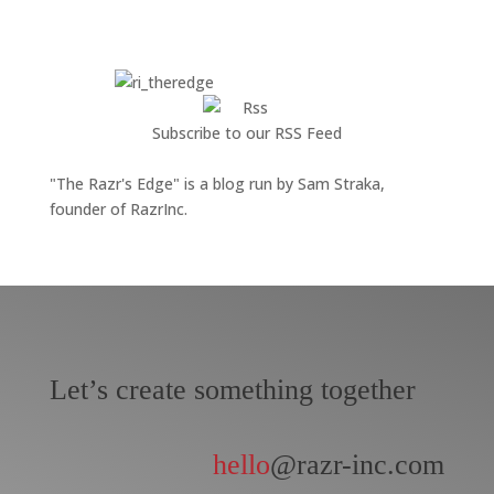
Subscribe to our RSS Feed
"The Razr's Edge" is a blog run by Sam Straka,
founder of RazrInc.
Let’s create something together
hello
@razr-inc.com