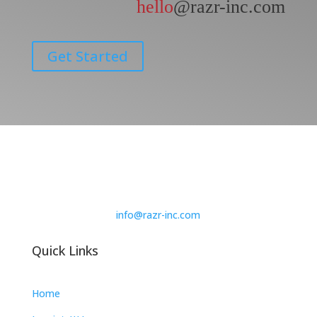
hello
@razr-inc.com
Get Started
info@razr-inc.com
Quick Links
Home